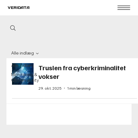
VERIDATA
Alle indlæg
Alle indlæg
Truslen fra cyberkriminalitet
Monitoring &
vokser
Observability
29. okt. 2025
1 min læsning