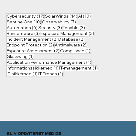
17 indlæg
14 indlæg
10 indlæg
Cybersecurity
(17)
SolarWinds
(14)
AI
(10)
10 indlæg
7 indlæg
SentinelOne
(10)
Observability
(7)
6 indlæg
3 indlæg
3 indlæg
Automation
(6)
Security
(3)
Tenable
(3)
3 indlæg
3 indlæg
Ransomware
(3)
Exposure Management
(3)
2 indlæg
2 indlæg
Incident Management
(2)
Database
(2)
2 indlæg
2 indlæg
Endpoint Protection
(2)
Antimalware
(2)
2 indlæg
1 indlæg
Exposure Assessment
(2)
Compliance
(1)
1 indlæg
Glasswing
(1)
1 indlæg
Application Performance Management
(1)
1 indlæg
1 indlæg
informationssikkerhed
(1)
IT-management
(1)
1 indlæg
1 indlæg
IT-sikkerhed
(1)
IT Trends
(1)
BLIV OPDATERET MED DE