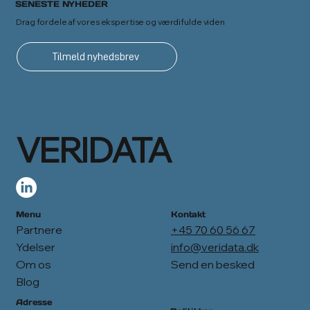
SENESTE NYHEDER
Drag fordele af vores ekspertise og værdifulde viden
Tilmeld nyhedsbrev
VERIDATA
Menu
Kontakt
Partnere
+45 70 60 56 67
Ydelser
info@veridata.dk
Om os
Send en besked
Blog
Adresse