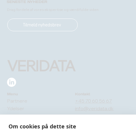
SENESTE NYHEDER
Drag fordele af vores ekspertise og værdifulde viden
Tilmeld nyhedsbrev
VERIDATA
Menu
Kontakt
Partnere
+45 70 60 56 67
Ydelser
info@veridata.dk
Om os
Send en besked
Blog
Om cookies på dette site
Adresse