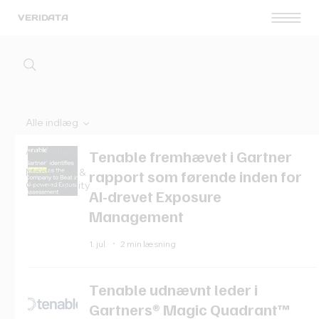
VERIDATA
Alle indlæg
Alle indlæg
Tenable fremhævet i Gartner
Monitoring &
rapport som førende inden for
Observability
AI-drevet Exposure
Management
1. jul.
2 min læsning
Tenable udnævnt leder i
Gartners® Magic Quadrant™