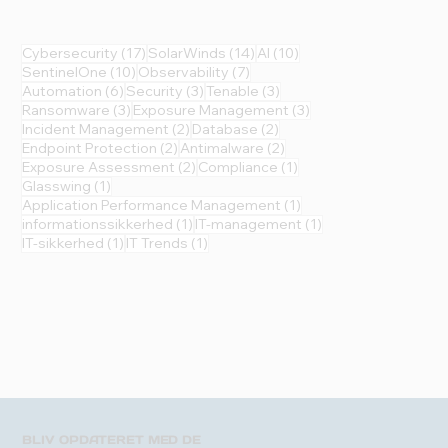
17 indlæg
14 indlæg
10 indlæg
Cybersecurity
(17)
SolarWinds
(14)
AI
(10)
10 indlæg
7 indlæg
SentinelOne
(10)
Observability
(7)
6 indlæg
3 indlæg
3 indlæg
Automation
(6)
Security
(3)
Tenable
(3)
3 indlæg
3 indlæg
Ransomware
(3)
Exposure Management
(3)
2 indlæg
2 indlæg
Incident Management
(2)
Database
(2)
2 indlæg
2 indlæg
Endpoint Protection
(2)
Antimalware
(2)
2 indlæg
1 indlæg
Exposure Assessment
(2)
Compliance
(1)
1 indlæg
Glasswing
(1)
1 indlæg
Application Performance Management
(1)
1 indlæg
1 indlæg
informationssikkerhed
(1)
IT-management
(1)
1 indlæg
1 indlæg
IT-sikkerhed
(1)
IT Trends
(1)
BLIV OPDATERET MED DE