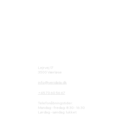
Lejrvej 17
3500 Værløse
info@veridata.dk
+45 70 60 56 67
Telefonåbningstider:
Mandag - fredag: 8:30 - 16:30
Lørdag - søndag: lukket