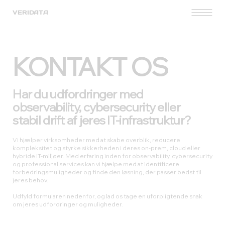
VERIDATA
KONTAKT OS
Har du udfordringer med
observability, cybersecurity eller
stabil drift af jeres IT-infrastruktur?
Vi hjælper virksomheder med at skabe overblik, reducere
kompleksitet og styrke sikkerheden i deres on-prem, cloud eller
hybride IT-miljøer. Med erfaring inden for observability, cybersecurity
og professional services kan vi hjælpe med at identificere
forbedringsmuligheder og finde den løsning, der passer bedst til
jeres behov.
Udfyld formularen nedenfor, og lad os tage en uforpligtende snak
om jeres udfordringer og muligheder.