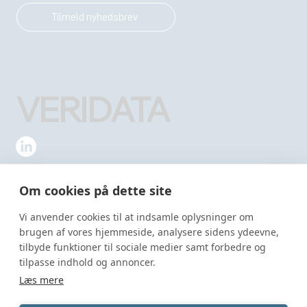
Tilmeld nyhedsbrev
VERIDATA
Menu
Kontakt
Partnere
+45 70 60 56 67
Om cookies på dette site
Ydelser
info@veridata.dk
Vi anvender cookies til at indsamle oplysninger om
Om os
Send en besked
brugen af vores hjemmeside, analysere sidens ydeevne,
Blog
tilbyde funktioner til sociale medier samt forbedre og
Adresse
tilpasse indhold og annoncer.
Politikker
Lejrvej 17
Læs mere
Cookiepolitik
3500 Værløse
Privatlivspolitik