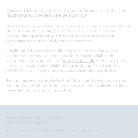
Ønsker du dybere indsigt i vores produktsortiment eller professionel
rådgivning vedrørende forskellige IT løsninger?
Vores erfaren salgsteam er til rådighed og du er mere end velkommen
til at kontakte dem på
salg@veridata.dk
. Vi er dedikerede til at
besvare dine spørgsmål og støtte dig i at træffe informerede
beslutninger om produktvalg for din virksomhed.
For alle andre henvendelser eller spørgsmål vedrørende vores
virksomhed, services eller muligheder for partnerskab, er du
velkommen til at kontakte os på
info@veridata.dk
. Vi værdsætter din
interesse og ser frem til at hjælpe dig med at opnå dine mål. Hos
VERIDATA er din tilfredshed og succes vores højeste prioritet.
Tag det næste skridt mod effektive IT løsninger. Kontakt os i dag, så vi
sammen kan forme fremtiden for din virksomhed. Vi glæder os til at
være din betroede sparringspartner.
BLIV OPDATERET MED DE
SENESTE NYHEDER
Drag fordele af vores ekspertise og værdifulde viden