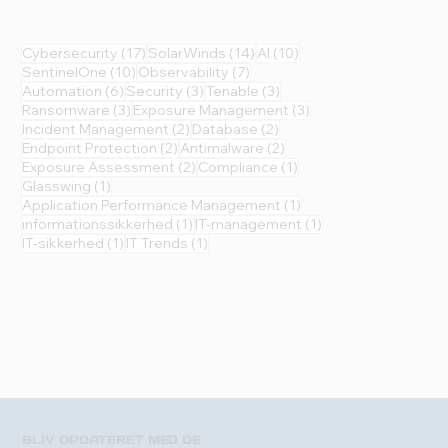
17 indlæg
14 indlæg
10 indlæg
Cybersecurity
(17)
SolarWinds
(14)
AI
(10)
10 indlæg
7 indlæg
SentinelOne
(10)
Observability
(7)
6 indlæg
3 indlæg
3 indlæg
Automation
(6)
Security
(3)
Tenable
(3)
3 indlæg
3 indlæg
Ransomware
(3)
Exposure Management
(3)
2 indlæg
2 indlæg
Incident Management
(2)
Database
(2)
2 indlæg
2 indlæg
Endpoint Protection
(2)
Antimalware
(2)
2 indlæg
1 indlæg
Exposure Assessment
(2)
Compliance
(1)
1 indlæg
Glasswing
(1)
1 indlæg
Application Performance Management
(1)
1 indlæg
1 indlæg
informationssikkerhed
(1)
IT-management
(1)
1 indlæg
1 indlæg
IT-sikkerhed
(1)
IT Trends
(1)
BLIV OPDATERET MED DE