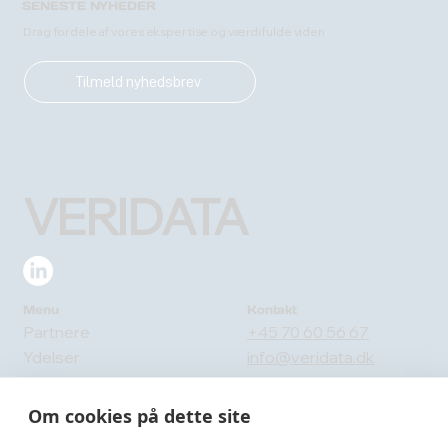
SENESTE NYHEDER
Drag fordele af vores ekspertise og værdifulde viden
Tilmeld nyhedsbrev
VERIDATA
Menu
Kontakt
Partnere
+45 70 60 56 67
Ydelser
info@veridata.dk
Om os
Send en besked
Blog
Om cookies på dette site
Adresse