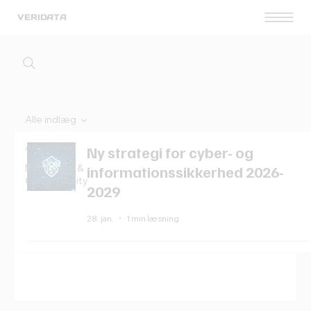
VERIDATA
Alle indlæg
Alle indlæg
Ny strategi for cyber- og
Monitoring &
informationssikkerhed 2026-
Observability
2029
28. jan.
1 min læsning