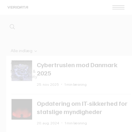
VERIDATA
Alle indlæg
Alle indlæg
Cybertruslen mod Danmark
Monitoring &
2025
Observability
25. nov. 2025
1 min læsning
Opdatering om IT-sikkerhed for
statslige myndigheder
20. aug. 2024
1 min læsning