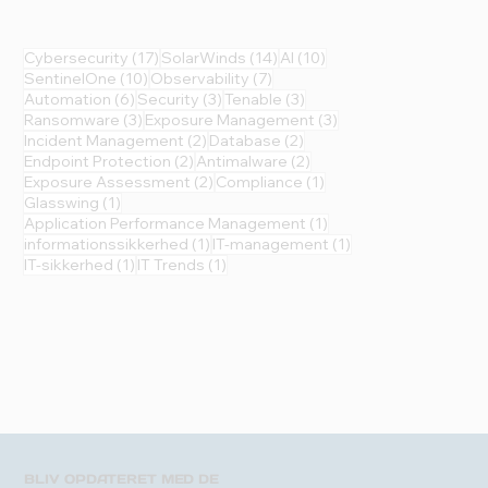
17 indlæg
14 indlæg
10 indlæg
Cybersecurity
(17)
SolarWinds
(14)
AI
(10)
10 indlæg
7 indlæg
SentinelOne
(10)
Observability
(7)
6 indlæg
3 indlæg
3 indlæg
Automation
(6)
Security
(3)
Tenable
(3)
3 indlæg
3 indlæg
Ransomware
(3)
Exposure Management
(3)
2 indlæg
2 indlæg
Incident Management
(2)
Database
(2)
2 indlæg
2 indlæg
Endpoint Protection
(2)
Antimalware
(2)
2 indlæg
1 indlæg
Exposure Assessment
(2)
Compliance
(1)
1 indlæg
Glasswing
(1)
1 indlæg
Application Performance Management
(1)
1 indlæg
1 indlæg
informationssikkerhed
(1)
IT-management
(1)
1 indlæg
1 indlæg
IT-sikkerhed
(1)
IT Trends
(1)
BLIV OPDATERET MED DE