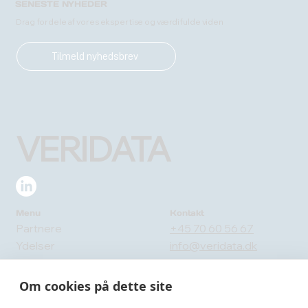
SENESTE NYHEDER
Drag fordele af vores ekspertise og værdifulde viden
Tilmeld nyhedsbrev
VERIDATA
Menu
Kontakt
Partnere
+45 70 60 56 67
Ydelser
info@veridata.dk
Om os
Send en besked
Blog
Om cookies på dette site
Adresse