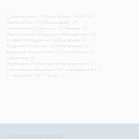
17 indlæg
14 indlæg
10 indlæg
Cybersecurity
(17)
SolarWinds
(14)
AI
(10)
10 indlæg
7 indlæg
SentinelOne
(10)
Observability
(7)
6 indlæg
3 indlæg
3 indlæg
Automation
(6)
Security
(3)
Tenable
(3)
3 indlæg
3 indlæg
Ransomware
(3)
Exposure Management
(3)
2 indlæg
2 indlæg
Incident Management
(2)
Database
(2)
2 indlæg
2 indlæg
Endpoint Protection
(2)
Antimalware
(2)
2 indlæg
1 indlæg
Exposure Assessment
(2)
Compliance
(1)
1 indlæg
Glasswing
(1)
1 indlæg
Application Performance Management
(1)
1 indlæg
1 indlæg
informationssikkerhed
(1)
IT-management
(1)
1 indlæg
1 indlæg
IT-sikkerhed
(1)
IT Trends
(1)
BLIV OPDATERET MED DE