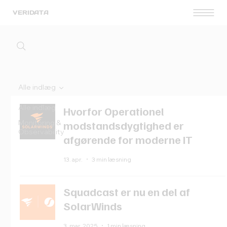
VERIDATA
Alle indlæg
Alle indlæg
Hvorfor Operationel
Monitoring &
modstandsdygtighed er
Observability
afgørende for moderne IT
13. apr.
3 min læsning
Squadcast er nu en del af
SolarWinds
3. mar. 2025
1 min læsning