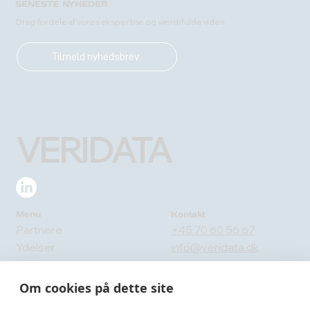
SENESTE NYHEDER
Drag fordele af vores ekspertise og værdifulde viden
Tilmeld nyhedsbrev
VERIDATA
Menu
Kontakt
Partnere
+45 70 60 56 67
Ydelser
info@veridata.dk
Om os
Send en besked
Blog
Om cookies på dette site
Adresse