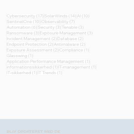
17 indlæg
14 indlæg
10 indlæg
Cybersecurity
(17)
SolarWinds
(14)
AI
(10)
10 indlæg
7 indlæg
SentinelOne
(10)
Observability
(7)
6 indlæg
3 indlæg
3 indlæg
Automation
(6)
Security
(3)
Tenable
(3)
3 indlæg
3 indlæg
Ransomware
(3)
Exposure Management
(3)
2 indlæg
2 indlæg
Incident Management
(2)
Database
(2)
2 indlæg
2 indlæg
Endpoint Protection
(2)
Antimalware
(2)
2 indlæg
1 indlæg
Exposure Assessment
(2)
Compliance
(1)
1 indlæg
Glasswing
(1)
1 indlæg
Application Performance Management
(1)
1 indlæg
1 indlæg
informationssikkerhed
(1)
IT-management
(1)
1 indlæg
1 indlæg
IT-sikkerhed
(1)
IT Trends
(1)
BLIV OPDATERET MED DE