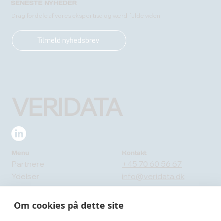
SENESTE NYHEDER
Drag fordele af vores ekspertise og værdifulde viden
Tilmeld nyhedsbrev
VERIDATA
Menu
Kontakt
Partnere
+45 70 60 56 67
Ydelser
info@veridata.dk
Om os
Send en besked
Blog
Om cookies på dette site
Adresse