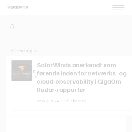
VERIDATA
Alle indlæg
Alle indlæg
SolarWinds anerkendt som
Monitoring &
førende inden for netværks- og
Observability
cloud-observability i GigaOm
Radar-rapporter
22. aug. 2024
1 min læsning