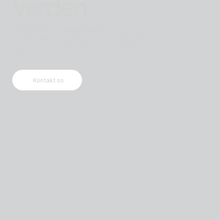
verden
AI har ændret trusselslandskabet.
Flere signaler. Mere exposure. Mindre klarhed.
Stop risici, før de bliver til brud med Tenable
One.
Kontakt os