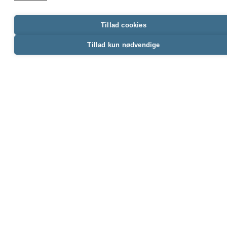
Vulnerability Management
Tillad cookies
Eliminér blinde vinkler med kontinuerlig discovery
Tillad kun nødvendige
på tværs af det moderne IT-miljø.
Prioritér de sårbarheder, der mest sandsynligt
bliver udnyttet først, og fokuser indsatsen dér,
hvor risikoen er størst.