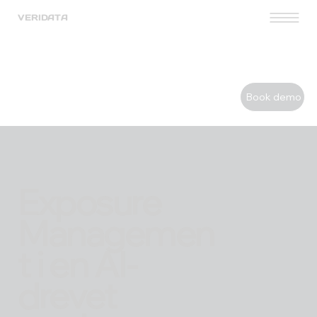
VERIDATA
Book demo
Exposure
Managemen
t i en AI-
drevet