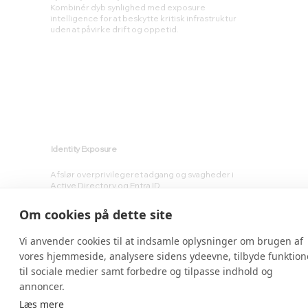
Kombinér dyb synlighed med exposure
intelligence for at beskytte kritisk infrastruktur
uden at påvirke drift og oppetid.
Identity Exposure
Afslør overprivilegeret adgang og svagheder i
Active Directory og Entra ID.
Reducer lateral movement og identificér trusler i
realtid, før de eskalerer.
Om cookies på dette site
Vi anvender cookies til at indsamle oplysninger om brugen af
vores hjemmeside, analysere sidens ydeevne, tilbyde funktion
til sociale medier samt forbedre og tilpasse indhold og
annoncer.
Læs mere