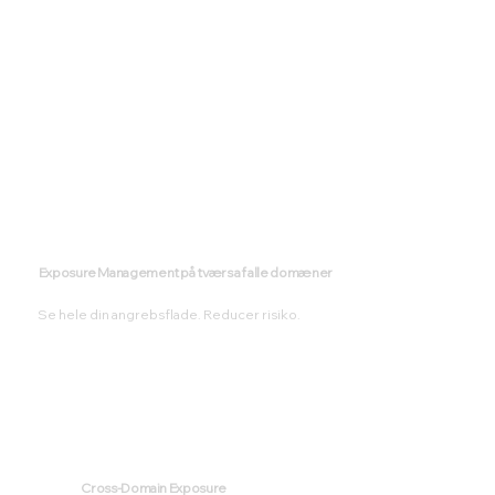
Exposure Management på tværs af alle domæner
Se hele din angrebsflade. Reducer risiko.
Cross-Domain Exposure