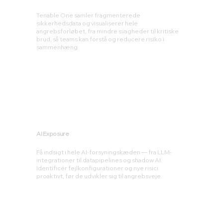
Tenable One samler fragmenterede
sikkerhedsdata og visualiserer hele
angrebsforløbet, fra mindre svagheder til kritiske
brud, så teams kan forstå og reducere risiko i
sammenhæng.
AI Exposure
Få indsigt i hele AI-forsyningskæden — fra LLM-
integrationer til datapipelines og shadow AI.
Identificér fejlkonfigurationer og nye risici
proaktivt, før de udvikler sig til angrebsveje.