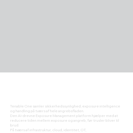
Tenable One samler sikkerhedssynlighed, exposure intelligence
og handling på tværs af hele angrebsfladen.
Den AI-drevne Exposure Management platform hjælper med at
reducere tiden mellem exposure og angreb, før trusler bliver til
brud.
På tværs af infrastruktur, cloud, identitet, OT,