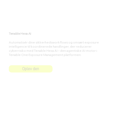
Tenable Hexa AI
Automatisér dine sikkerhedsworkflows og omsæt exposure
intelligence til koordinerede handlinger, der reducerer
cyberrisiko med Tenable Hexa AI – den agentiske AI-motor i
Tenable One Exposure Management platformen.
Oplev den