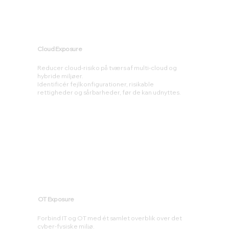
Cloud Exposure
Reducer cloud-risiko på tværs af multi-cloud og
hybride miljøer.
Identificér fejlkonfigurationer, risikable
rettigheder og sårbarheder, før de kan udnyttes.
OT Exposure
Forbind IT og OT med ét samlet overblik over det
cyber-fysiske miljø.