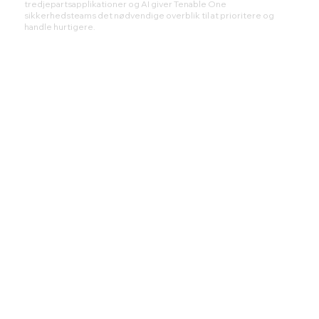
tredjepartsapplikationer og AI giver Tenable One
sikkerhedsteams det nødvendige overblik til at prioritere og
handle hurtigere.