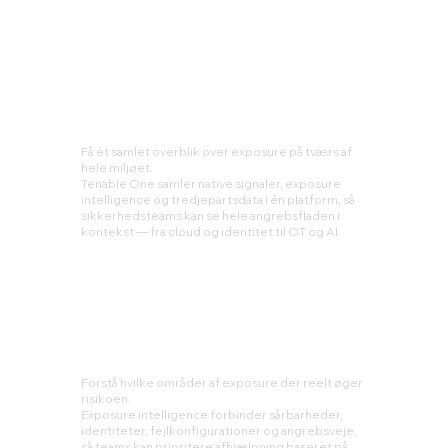
Én platform til fuldt overblik og prioritering af din cyber exposure
Få ét samlet overblik over exposure på tværs af
hele miljøet.
Tenable One samler native signaler, exposure
intelligence og tredjepartsdata i én platform, så
sikkerhedsteams kan se hele angrebsfladen i
kontekst — fra cloud og identitet til OT og AI.
Forstå hvilke områder af exposure der reelt øger
risikoen.
Exposure intelligence forbinder sårbarheder,
identiteter, fejlkonfigurationer og angrebsveje,
så teams kan prioritere afhjælpning baseret på