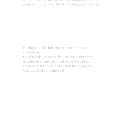
reel risiko og potentiel forretningspåvirkning.
Reducer risiko hurtigere med AI-drevet
orkestrering.
Med Tenable Hexa AI kan sikkerhedsteams
accelerere håndtering af sårbarheder og
reducere tiden fra detektion til løsning før
exposure bliver udnyttet.