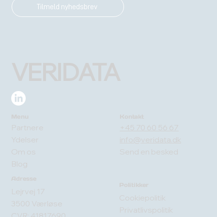
Tilmeld nyhedsbrev
VERIDATA
Menu
Kontakt
Partnere
+45 70 60 56 67
Ydelser
info@veridata.dk
Om os
Send en besked
Blog
Adresse
Politikker
Lejrvej 17
Cookiepolitik
3500 Værløse
Privatlivspolitik
CVR: 41817690