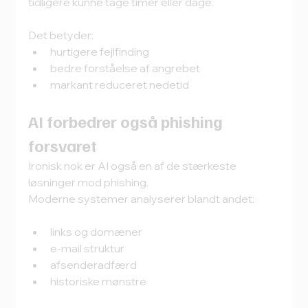
tidligere kunne tage timer eller dage.
Det betyder:
hurtigere fejlfinding
bedre forståelse af angrebet
markant reduceret nedetid
AI forbedrer også phishing 
forsvaret
Ironisk nok er AI også en af de stærkeste 
løsninger mod phishing.
Moderne systemer analyserer blandt andet:
links og domæner
e-mail struktur
afsenderadfærd
historiske mønstre