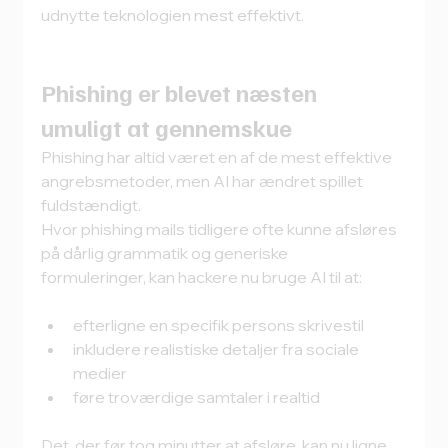
udnytte teknologien mest effektivt.
Phishing er blevet næsten 
umuligt at gennemskue
Phishing har altid været en af de mest effektive 
angrebsmetoder, men AI har ændret spillet 
fuldstændigt.
Hvor phishing mails tidligere ofte kunne afsløres 
på dårlig grammatik og generiske 
formuleringer, kan hackere nu bruge AI til at:
efterligne en specifik persons skrivestil
inkludere realistiske detaljer fra sociale 
medier
føre troværdige samtaler i realtid
Det, der før tog minutter at afsløre, kan nu ligne 