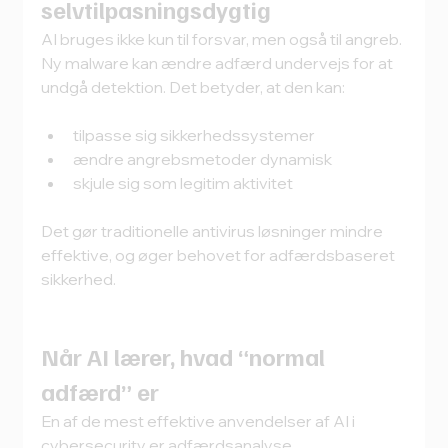
selvtilpasningsdygtig
AI bruges ikke kun til forsvar, men også til angreb.
Ny malware kan ændre adfærd undervejs for at 
undgå detektion. Det betyder, at den kan:
tilpasse sig sikkerhedssystemer
ændre angrebsmetoder dynamisk
skjule sig som legitim aktivitet
Det gør traditionelle antivirus løsninger mindre 
effektive, og øger behovet for adfærdsbaseret 
sikkerhed.
Når AI lærer, hvad “normal 
adfærd” er
En af de mest effektive anvendelser af AI i 
cybersecurity er adfærdsanalyse.