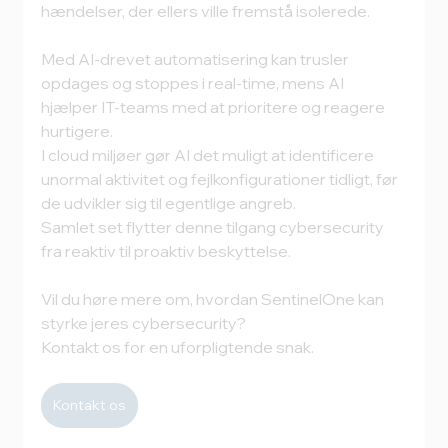
hændelser, der ellers ville fremstå isolerede.
Med AI-drevet automatisering kan trusler 
opdages og stoppes i real-time, mens AI 
hjælper IT-teams med at prioritere og reagere 
hurtigere.
I cloud miljøer gør AI det muligt at identificere 
unormal aktivitet og fejlkonfigurationer tidligt, før 
de udvikler sig til egentlige angreb.
Samlet set flytter denne tilgang cybersecurity 
fra reaktiv til proaktiv beskyttelse.
Vil du høre mere om, hvordan SentinelOne kan 
styrke jeres cybersecurity? 
Kontakt os for en uforpligtende snak.
Kontakt os