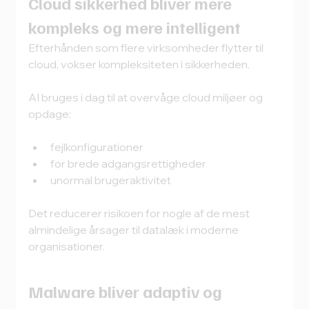
Cloud sikkerhed bliver mere 
kompleks og mere intelligent
Efterhånden som flere virksomheder flytter til 
cloud, vokser kompleksiteten i sikkerheden.
AI bruges i dag til at overvåge cloud miljøer og 
opdage:
fejlkonfigurationer
for brede adgangsrettigheder
unormal brugeraktivitet
Det reducerer risikoen for nogle af de mest 
almindelige årsager til datalæk i moderne 
organisationer.
Malware bliver adaptiv og 