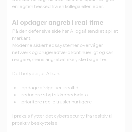
en legitim besked fra en kollega eller leder.
AI opdager angreb i real-time
På den defensive side har AI også ændret spillet 
markant.
Moderne sikkerhedssystemer overvåger 
netværk og brugeradfærd kontinuerligt og kan 
reagere, mens angrebet sker, ikke bagefter.
Det betyder, at AI kan:
opdage afvigelser i realtid
reducere støj i sikkerhedsdata
prioritere reelle trusler hurtigere
I praksis flytter det cybersecurity fra reaktiv til 
proaktiv beskyttelse.