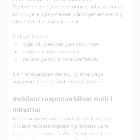
Systemer lærer, hvordan normal aktivitet ser ud 
for brugere og systemer. Når noget ændrer sig, 
bliver det et advarselssignal.
Det kan fx være:
login på usædvanlige tidspunkter
adgang fra nye enheder
pludselige store dataoverførsler
Denne tilgang gør det muligt at opdage 
kompromitterede konti meget tidligere.
Incident response bliver målt i 
minutter
Når et angreb sker, er hastighed afgørende.
AI kan analysere logdata og rekonstruere 
hændelsesforløb på få minutter, noget der 