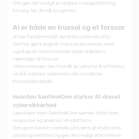
Det gør det muligt at stoppe mange phishing 
forsøg, før de når brugeren.
AI er både en trussel og et forsvar
AI har fundamentalt ændret cybersecurity.
Det har gjort angreb mere avancerede, men 
også givet virksomheder langt stærkere 
værktøjer til forsvar.
Virksomheder, der formår at udnytte AI effektivt, 
vil stå markant stærkere i det moderne 
trusselslandskab.
Hvordan SentinelOne styrker AI-drevet 
cybersikkerhed
Løsninger som SentinelOne samler detection, 
response og analyse i én platform. 
Det giver bedre overblik på tværs af endpoints, 
cloud og identitet og gør det muligt at korrelere 