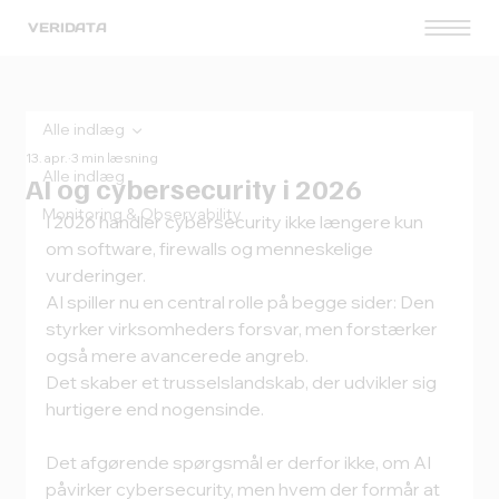
VERIDATA
Alle indlæg
13. apr.
3 min læsning
Alle indlæg
AI og cybersecurity i 2026
Monitoring & Observability
I 2026 handler cybersecurity ikke længere kun 
om software, firewalls og menneskelige 
vurderinger.
AI spiller nu en central rolle på begge sider: Den 
styrker virksomheders forsvar, men forstærker 
også mere avancerede angreb. 
Det skaber et trusselslandskab, der udvikler sig 
hurtigere end nogensinde.
Det afgørende spørgsmål er derfor ikke, om AI 
påvirker cybersecurity, men hvem der formår at 