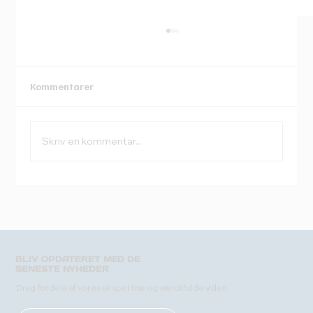
Kommentarer
Skriv en kommentar...
SolarWinds anerkendt i Gartner® Magic
Quadrant™ for Observability Platforms
for andet år i træk
BLIV OPDATERET MED DE
SENESTE NYHEDER
Drag fordele af vores ekspertise og værdifulde viden