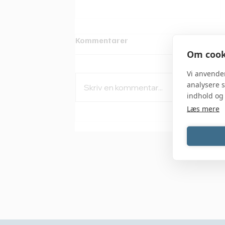
Kommentarer
Om cooki
Vi anvende
analysere s
Skriv en kommentar...
indhold og
Læs mere
Få indsigt i SAP HANA
performance med
SolarWinds Database
Performance Analyzer