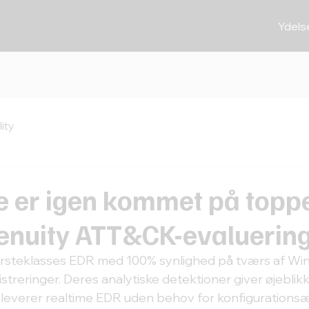
Ydels
ity
e er igen kommet på toppe
nuity ATT&CK-evaluerin
ørsteklasses EDR med 100% synlighed på tværs af Wi
streringer. Deres analytiske detektioner giver øjeblikke
 leverer realtime EDR uden behov for konfigurations