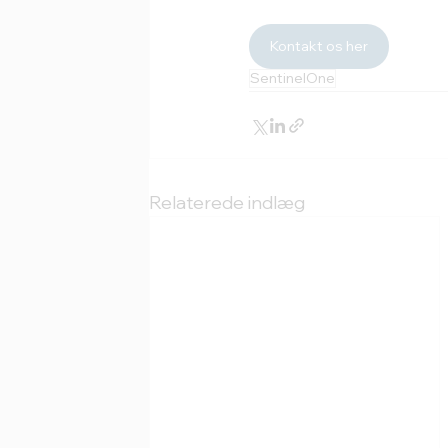
Kontakt os her
SentinelOne
Relaterede indlæg