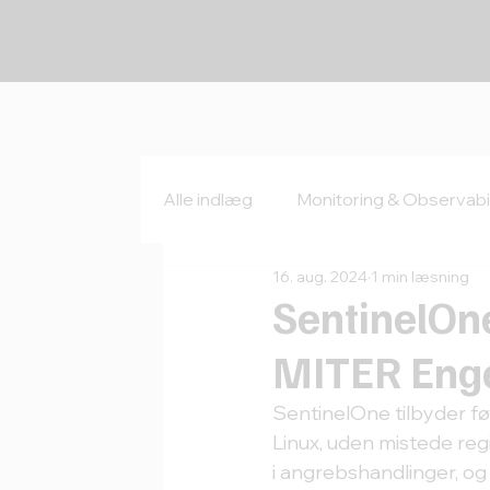
VERIDATA
Alle indlæg
Monitoring & Observabil
16. aug. 2024
1 min læsning
SentinelOn
MITER Enge
SentinelOne tilbyder f
Linux, uden mistede regi
i angrebshandlinger, og