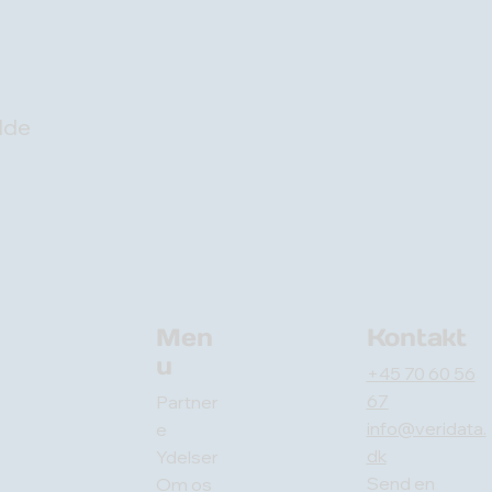
lde
Men
Kontakt
u
+45 70 60 56
67
Partner
info@veridata.
e
dk
Ydelser
Send en
Om os