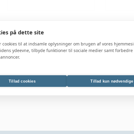
es på dette site
r cookies til at indsamle oplysninger om brugen af vores hjemmesi
idens ydeevne, tilbyde funktioner til sociale medier samt forbedre 
 annoncer.
SolarWinds anerkendt i
Tenable 
Gartner® Magic Quadrant™
rapport 
Tillad cookies
Tillad kun nødvendige
for Observability Platforms
for AI-d
for andet år i træk
Manage