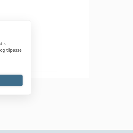
de,
og tilpasse
fremhævet i Gartner
som førende inden
revet Exposure
ment