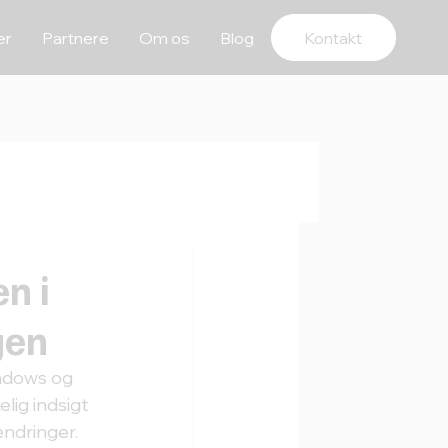
er
Partnere
Om os
Blog
Kontakt
n i
gen
ndows og 
lig indsigt 
ændringer.