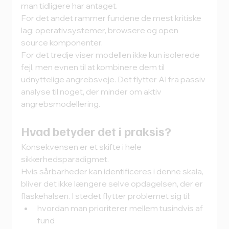
man tidligere har antaget.
For det andet rammer fundene de mest kritiske 
lag: operativsystemer, browsere og open 
source komponenter. 
For det tredje viser modellen ikke kun isolerede 
fejl, men evnen til at kombinere dem til 
udnyttelige angrebsveje. Det flytter AI fra passiv 
analyse til noget, der minder om aktiv 
angrebsmodellering.
Hvad betyder det i praksis?
Konsekvensen er et skifte i hele 
sikkerhedsparadigmet.
Hvis sårbarheder kan identificeres i denne skala, 
bliver det ikke længere selve opdagelsen, der er 
flaskehalsen. I stedet flytter problemet sig til:
hvordan man prioriterer mellem tusindvis af 
fund