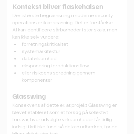
Kontekst bliver flaskehalsen
Den største begrænsning i moderne security 
operations er ikke scanning. Det er forståelse.
AI kan identificere sårbarheder i stor skala, men 
kan ikke selv vurdere:
forretningskritikalitet
systemarkitektur
datafølsomhed
eksponering i produktionsflow
eller risikoens spredning gennem 
komponenter
Glasswing
Konsekvens af dette er, at projekt Glasswing er 
blevet etableret som et forsøg på kollektivt 
forsvar, hvor udvalgte virksomheder får tidlig 
indsigt i kritiske fund, så de kan udbedres, før de 
bliver aktivt udnyttet.