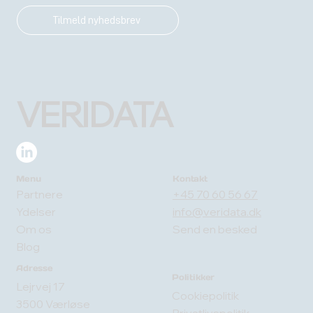
Tilmeld nyhedsbrev
VERIDATA
Menu
Kontakt
Partnere
+45 70 60 56 67
Ydelser
info@veridata.dk
Om os
Send en besked
Blog
Adresse
Politikker
Lejrvej 17
Cookiepolitik
3500 Værløse
Privatlivspolitik