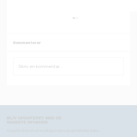
Kommentarer
Skriv en kommentar...
SolarWinds anerkendt i Gartner® Magic
Quadrant™ for Observability Platforms
for andet år i træk
BLIV OPDATERET MED DE
SENESTE NYHEDER
Drag fordele af vores ekspertise og værdifulde viden