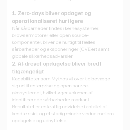
1. Zero-days bliver opdaget og 
operationaliseret hurtigere
Når sårbarheder findes i kernesystemer, 
browsermotorer eller open source-
komponenter, bliver de hurtigt til fælles 
sårbarheder og eksponeringer (CVE’er) samt 
globale sikkerhedsadvarsler.
2. AI-drevet opdagelse bliver bredt 
tilgængeligt
Kapabiliteter som Mythos vil over tid bevæge 
sig ud til enterprise og open source-
økosystemet, hvilket øger volumen af 
identificerede sårbarheder markant.
Resultatet er en kraftig udvidelse i antallet af 
kendte risici, og et stadig mindre vindue mellem 
opdagelse og udnyttelse.