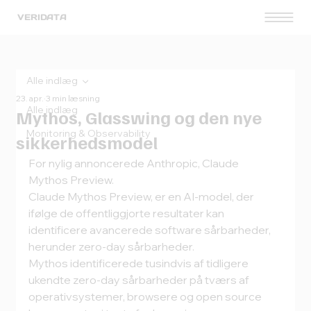
VERIDATA
Alle indlæg
23. apr.
3 min læsning
Alle indlæg
Mythos, Glasswing og den nye
Monitoring & Observability
sikkerhedsmodel
For nylig annoncerede Anthropic, Claude 
Mythos Preview.
Claude Mythos Preview, er en AI-model, der 
ifølge de offentliggjorte resultater kan 
identificere avancerede software sårbarheder, 
herunder zero-day sårbarheder.
Mythos identificerede tusindvis af tidligere 
ukendte zero-day sårbarheder på tværs af 
operativsystemer, browsere og open source 