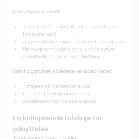
Det betyder konkret:
Tiden fra sårbarhed til aktiv udnyttelse er 
faldet markant
Angreb udvikler sig nu på timer frem for uger
Risiko opsamles hurtigere, end klassiske 
sikkerhedsmodeller kan håndtere
Samtidig styrker AI defensive kapabiliteter:
hurtigere sårbarhedsanalyse
forbedret kodegennemgang
accelereret hændelsesrespons
En kollapsende tidslinje for 
udnyttelse
To udviklinger sker samtidig: