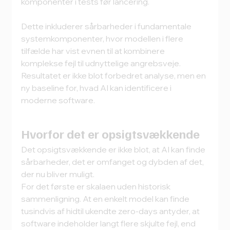
komponenter i tests før lancering.
Dette inkluderer sårbarheder i fundamentale 
systemkomponenter, hvor modellen i flere 
tilfælde har vist evnen til at kombinere 
komplekse fejl til udnyttelige angrebsveje.
Resultatet er ikke blot forbedret analyse, men en 
ny baseline for, hvad AI kan identificere i 
moderne software.
Hvorfor det er opsigtsvækkende
Det opsigtsvækkende er ikke blot, at AI kan finde 
sårbarheder, det er omfanget og dybden af det, 
der nu bliver muligt.
For det første er skalaen uden historisk 
sammenligning. At en enkelt model kan finde 
tusindvis af hidtil ukendte zero-days antyder, at 
software indeholder langt flere skjulte fejl, end 