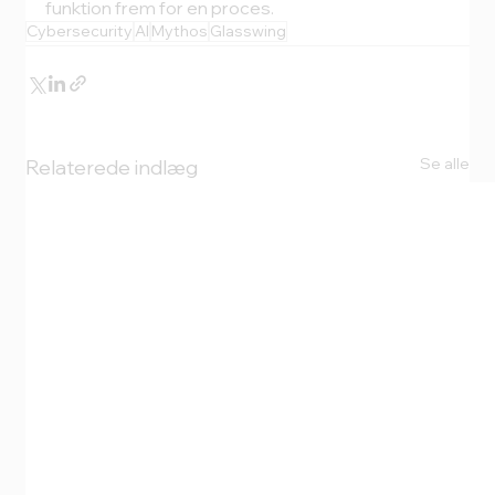
funktion frem for en proces.
Cybersecurity
AI
Mythos
Glasswing
Se alle
Relaterede indlæg