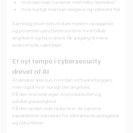
hvordan man vurderer reel risiko i kontekst
hvor hurtigt man kan reagere og udbedre fejl
Samtidig bliver tidsvinduet mellem opdagelse 
og potentiel udnyttelse kortere, fordi både 
angribere og forsvarere får adgang til mere 
avancerede værktøjer.
Et nyt tempo i cybersecurity 
drevet af AI
AI ændrer ikke kun, hvordan software bygges, 
men også hvor hurtigt det angribes.
På den ene side øger AI produktivitet og 
udviklingshastighed.
På den anden side reducerer de samme 
kapabiliteter barrieren for sårbarhedsopdagelse 
og udnyttelse.