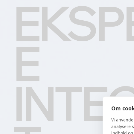
EKSP
E
INTEG
Om cooki
Vi anvende
analysere s
indhold og