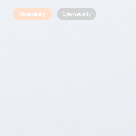
Observabilty
Cybersecurity