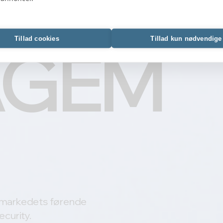
Tillad cookies
Tillad kun nødvendige
AGEM
 markedets førende
curity.