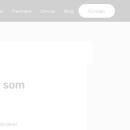
er
Partnere
Om os
Blog
Kontakt
t som
e
aktører 