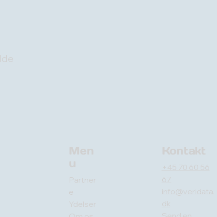
lde
Men
Kontakt
u
+45 70 60 56
67
Partner
info@veridata.
e
dk
Ydelser
Send en
Om os