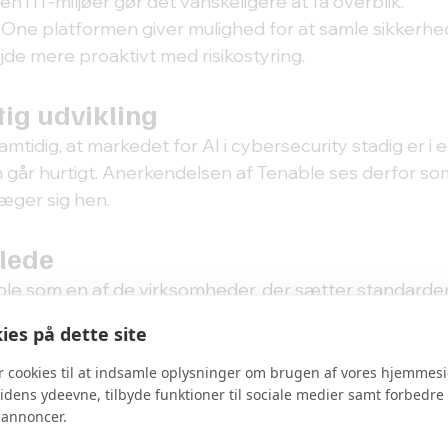
n i IT-miljøer gør det vanskeligere at få overblik.
One platformen giver mulighed for at samle sikkerhe
jde mere proaktivt med risikostyring.
tig udvikling
tidig, at markedet for AI i cybersecurity stadig er i en
n går hurtigt. Anerkendelsen af Tenable ses derfor som
æger sig hen.
llede
le som en af de virksomheder, der sætter standarden 
rne cybersecurity, særligt inden for synlighed, priori
es på dette site
r cookies til at indsamle oplysninger om brugen af vores hjemmesi
idens ydeevne, tilbyde funktioner til sociale medier samt forbedre 
d i en AI-drevet trusselsverden
 annoncer.
 forsvar i cybersecurity. Tenable hjælper jer med at f