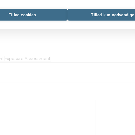
poneringsområder. Kontakt os for en uforpligtende sn
Tillad cookies
Tillad kun nødvendige
nt
Exposure Assessment