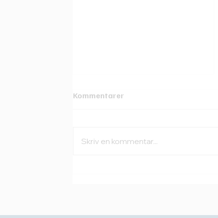
Kommentarer
Skriv en kommentar...
Få indsigt i SAP HANA
performance med
SolarWinds Database
Performance Analyzer