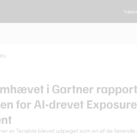
Ydels
ity
emhævet i Gartner rappor
en for AI-drevet Exposur
nt
tner er Tenable blevet udpeget som en af de førende 