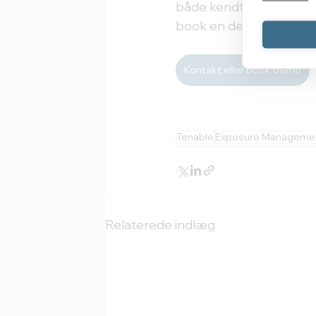
både kendte og nye eks
book en demo.
Kontakt eller book demo
Tenable
Exposure Manageme
Relaterede indlæg