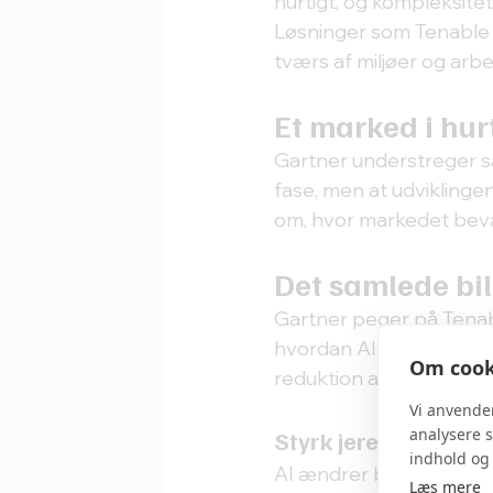
hurtigt, og kompleksitete
Løsninger som Tenable 
tværs af miljøer og arbe
Et marked i hur
Gartner understreger sam
fase, men at udviklinge
om, hvor markedet bev
Det samlede bi
Gartner peger på Tenab
hvordan AI bruges i mode
Om cooki
reduktion af cyberrisici.
Vi anvende
analysere s
Styrk jeres sikkerhe
indhold og
AI ændrer både angreb og
Læs mere