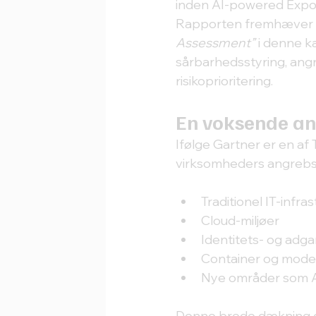
inden AI-powered Expo
Rapporten fremhæver 
Assessment”
 i denne 
sårbarhedsstyring, angr
risikoprioritering.
En voksende an
Ifølge Gartner er en af 
virksomheders angrebsf
Traditionel IT-infra
Cloud-miljøer
Identitets- og ad
Container og moder
Nye områder som 
Denne brede dækning gør 