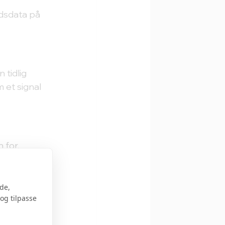
dsdata på 
 tidlig 
 et signal 
for, 
tering og 
de,
og tilpasse
å indsigt i 