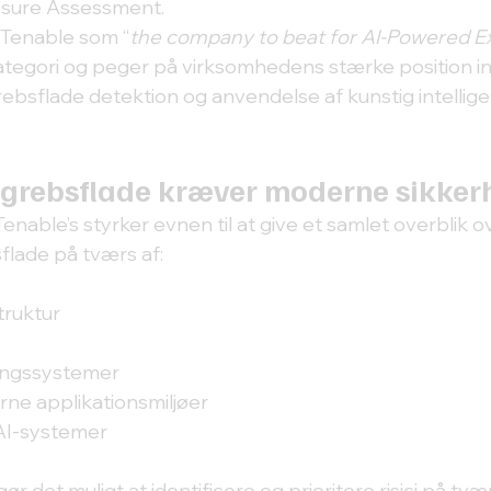
sure Assessment.
Tenable som “
the company to beat for AI-Powered E
kategori og peger på virksomhedens stærke position in
ebsflade detektion og anvendelse af kunstig intelligens
grebsflade kræver moderne sikker
Tenable’s styrker evnen til at give et samlet overblik o
lade på tværs af:
struktur
gangssystemer
ne applikationsmiljøer
AI-systemer
det muligt at identificere og prioritere risici på tvær