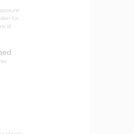
xposure 
den for 
 til 
hed
ver 
s af hele 