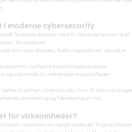
r.
t i moderne cybersecurity
så Tenable’s arbejde med AI, herunder evnen til at:
heder i AI-systemer
rede risici som datalæk, fejlkonfigurationer og usikre 
hedsteams i hurtigere beslutningsprocesser
nye og voksende AI-relaterede angrebsflader
dette et skifte i cybersecurity, hvor AI ikke kun bruges
øbende prioritering og håndtering af risici.
et for virksomheder?
streger rapporten et vigtigt budskab; Angrebsfladen