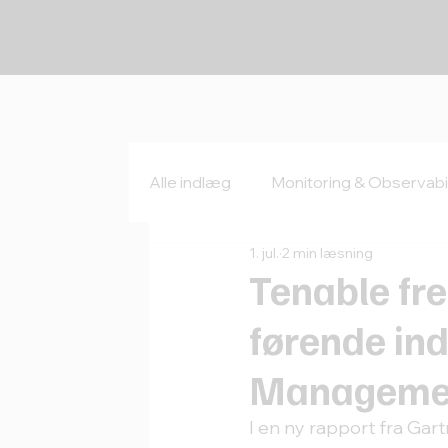
VERIDATA
Alle indlæg
Monitoring & Observabil
1. jul.
2 min læsning
Tenable fr
førende ind
Manageme
I en ny rapport fra Gar