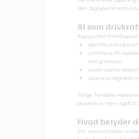
den digitale infrastruktu
AI som drivkraf
Rapporten fremhæver og
identificere sårbar
prioritere AI-relate
integrationer
understøtte sikker
skabe synlighed i 
Ifølge Tenable markerer 
detektion, men også til l
Hvad betyder d
For virksomheder under